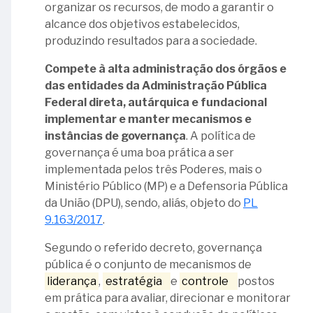
Foco
organizar os recursos, de modo a garantir o
estratégico
alcance dos objetivos estabelecidos,
e
produzindo resultados para a sociedade.
no
Compete à alta administração dos órgãos e
cidadão
das entidades da Administração Pública
Conectividade
Federal direta, autárquica e fundacional
da
implementar e manter mecanismos e
informação
instâncias de governança
. A política de
governança é uma boa prática a ser
Relações
implementada pelos três Poderes, mais o
com
Ministério Público (MP) e a Defensoria Pública
partes
da União (DPU), sendo, aliás, objeto do
PL
interessadas
9.163/2017
.
Materialidade
Segundo o referido decreto, governança
pública é o conjunto de mecanismos de
Concisão
liderança
,
estratégia
e
controle
postos
em prática para avaliar, direcionar e monitorar
Confiabilidade