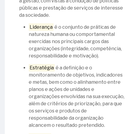
a gestão, com vistas à condução de políticas
e
públicas e prestação de serviços de interesse
completude
da sociedade.
Clareza
Liderança
é o conjunto de práticas de
natureza humana ou comportamental
Tempestividade
exercidas nos principais cargos das
organizações (integridade, competência,
Transparência
responsabilidade e motivação).
Relato
article
Estratégia
é a definição e o
integrado
Elaboração
monitoramento de objetivos, indicadores
do
e metas, bem como o alinhamento entre
article
relatório
planos e ações de unidades e
de gestão
organizações envolvidas na sua execução,
integrado
além de critérios de priorização, para que
Relatando
os serviços e produtos de
article
governança
responsabilidade da organização
Relatando
alcancem o resultado pretendido.
article
sustentabilidade