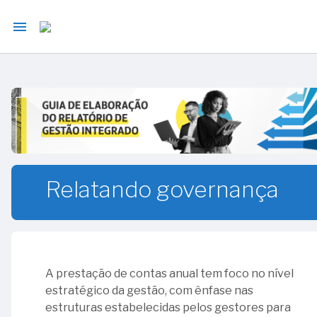
menu
article
Início
article
Introdução
Etapas,
article
atribuições
e prazos
Princípios
para
elaboração
Relatando governança
e
article
divulgação
da
prestação
de contas
A prestação de contas anual tem foco no nível
Princípios
estratégico da gestão, com ênfase nas
estruturas estabelecidas pelos gestores para